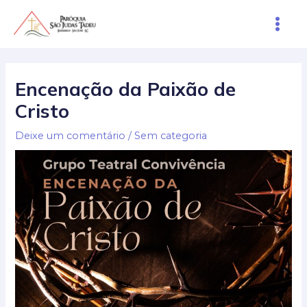
Ir
Main
para
Men
o
Post
conteúdo
navigation
Encenação da Paixão de
Cristo
Deixe um comentário
/
Sem categoria