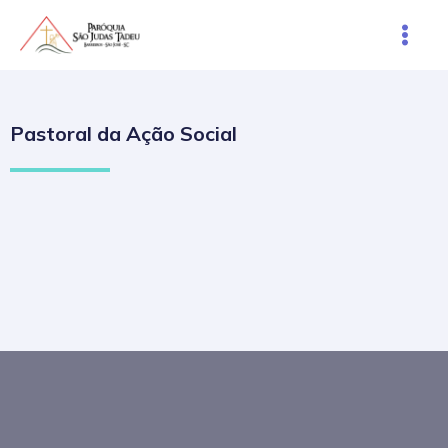
Ir
Main
para
Men
o
conteúdo
Pastoral da Ação Social