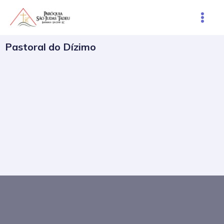
Ir
Main
para
Men
o
Pastoral do Dízimo
conteúdo