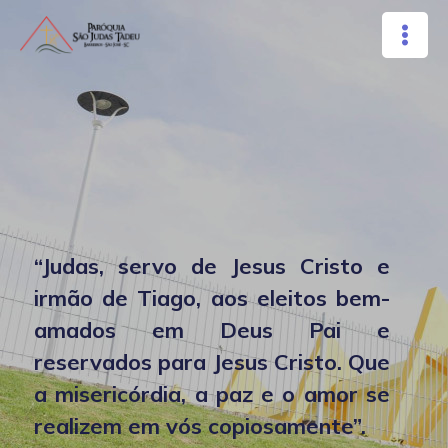
Ir
Main
para
Men
o
conteúdo
“Judas, servo de Jesus Cristo e
irmão de Tiago, aos eleitos bem-
amados em Deus Pai e
reservados para Jesus Cristo. Que
a misericórdia, a paz e o amor se
realizem em vós copiosamente”.