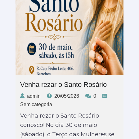
Posted
Posted
Posted
Posted
Posted
Posted
Posted
Posted
Posted
Posted
Posted
Posted
by
by
by
by
by
by
in
in
in
in
in
in
Venha rezar o Santo Rosário
admin
20/05/2026
0
Sem categoria
Venha rezar o Santo Rosário
conosco! No dia 30 de maio
(sábado), o Terço das Mulheres se